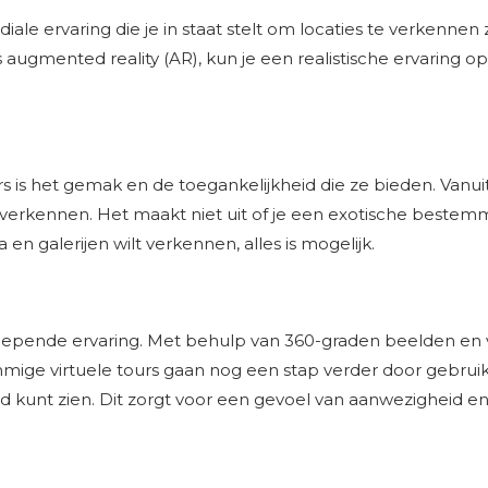
diale ervaring die je in staat stelt om locaties te verkennen
augmented reality (AR), kun je een realistische ervaring op
s is het gemak en de toegankelijkheid die ze bieden. Vanui
 verkennen. Het maakt niet uit of je een exotische bestemm
n galerijen wilt verkennen, alles is mogelijk.
lepende ervaring. Met behulp van 360-graden beelden en vi
mmige virtuele tours gaan nog een stap verder door gebrui
ld kunt zien. Dit zorgt voor een gevoel van aanwezigheid e