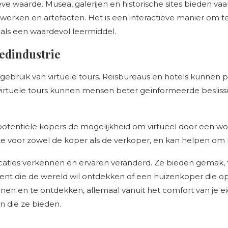
ve waarde. Musea, galerijen en historische sites bieden vaak
rken en artefacten. Het is een interactieve manier om te 
n als een waardevol leermiddel.
oedindustrie
gebruik van virtuele tours. Reisbureaus en hotels kunnen 
tuele tours kunnen mensen beter geïnformeerde beslissin
potentiële kopers de mogelijkheid om virtueel door een wo
eite voor zowel de koper als de verkoper, en kan helpen o
caties verkennen en ervaren veranderd. Ze bieden gemak,
ent die de wereld wil ontdekken of een huizenkoper die op 
en en te ontdekken, allemaal vanuit het comfort van je eig
n die ze bieden.