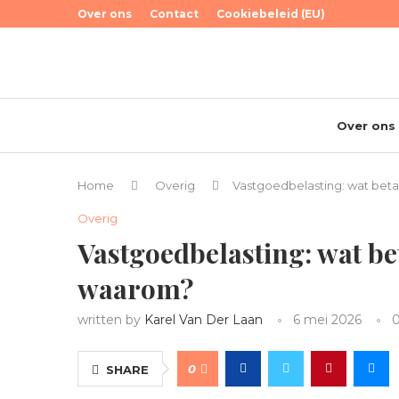
Over ons
Contact
Cookiebeleid (EU)
Over ons
Home
Overig
Vastgoedbelasting: wat beta
Overig
Vastgoedbelasting: wat bet
waarom?
written by
Karel Van Der Laan
6 mei 2026
0
SHARE