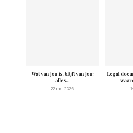
Wat van jou is, blijft van jou:
Legal docum
alles...
waaro
22 mei 2026
1