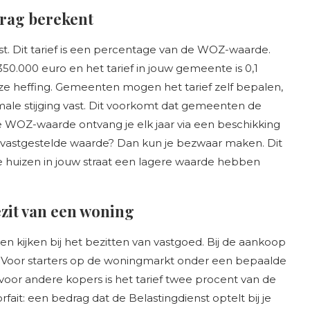
rag berekent
ast. Dit tarief is een percentage van de WOZ-waarde.
0.000 euro en het tarief in jouw gemeente is 0,1
eze heffing. Gemeenten mogen het tarief zelf bepalen,
male stijging vast. Dit voorkomt dat gemeenten de
 WOZ-waarde ontvang je elk jaar via een beschikking
 vastgestelde waarde? Dan kun je bezwaar maken. Dit
re huizen in jouw straat een lagere waarde hebben
zit van een woning
n kijken bij het bezitten van vastgoed. Bij de aankoop
. Voor starters op de woningmarkt onder een bepaalde
r voor andere kopers is het tarief twee procent van de
fait: een bedrag dat de Belastingdienst optelt bij je