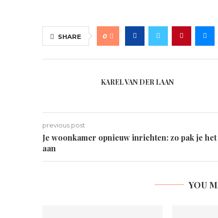
0
SHARE
KAREL VAN DER LAAN
previous post
Je woonkamer opnieuw inrichten: zo pak je het
aan
YOU M