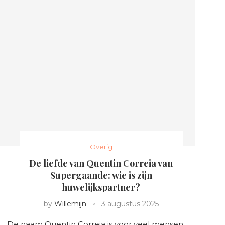
Overig
De liefde van Quentin Correia van
Supergaande: wie is zijn
huwelijkspartner?
by
Willemijn
3 augustus 2025
De naam Quentin Correia is voor veel mensen