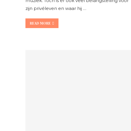
muziek. Toch is er ook veel belangstelling voor
zijn privéleven en waar hij …
READ MORE