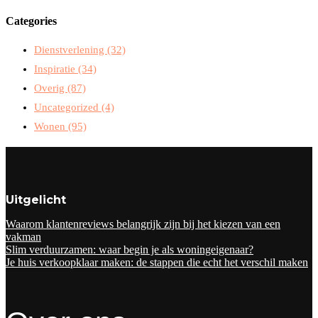
Categories
Dienstverlening
(32)
Inspiratie
(34)
Overig
(87)
Uncategorized
(4)
Wonen
(95)
Uitgelicht
Waarom klantenreviews belangrijk zijn bij het kiezen van een
vakman
Slim verduurzamen: waar begin je als woningeigenaar?
Je huis verkoopklaar maken: de stappen die echt het verschil maken