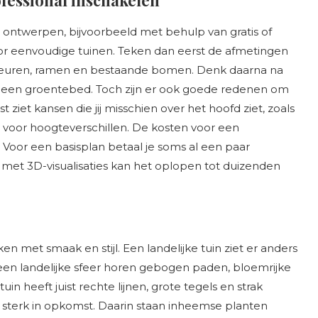
fessional inschakelen
ontwerpen, bijvoorbeeld met behulp van gratis of
or eenvoudige tuinen. Teken dan eerst de afmetingen
deuren, ramen en bestaande bomen. Denk daarna na
n een groentebed. Toch zijn er ook goede redenen om
 ziet kansen die jij misschien over het hoofd ziet, zoals
 voor hoogteverschillen. De kosten voor een
k. Voor een basisplan betaal je soms al een paar
 met 3D-visualisaties kan het oplopen tot duizenden
ken met smaak en stijl. Een landelijke tuin ziet er anders
 een landelijke sfeer horen gebogen paden, bloemrijke
n heeft juist rechte lijnen, grote tegels en strak
in sterk in opkomst. Daarin staan inheemse planten