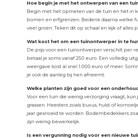
Hoe begin je met het ontwerpen van een tui
Begin met het opmeten van de tuin en het in k
bomen en erfgrenzen. Bedenk daarna welke functi
veel groen. Teken dit op schaal en kijk of alles 
Wat kost het om een tuinontwerper in te hu
De prijs voor een tuinontwerper verschilt per 
betaal je soms vanaf 250 euro. Een volledig u
weergave kost al snel 1.000 euro of meer. Som
je ook de aanleg bij hen afneemt.
Welke planten zijn goed voor een onderhou
Voor een tuin die weinig verzorging vraagt, ku
grassen. Heesters zoals buxus, hulst of kornoe
jaar gesnoeid te worden. Bodembedekkers zoal
zijn weinig bewerkelijk.
Is een vergunning nodig voor een nieuwe tui