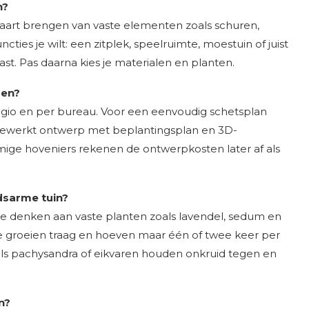
n?
aart brengen van vaste elementen zoals schuren,
es je wilt: een zitplek, speelruimte, moestuin of juist
past. Pas daarna kies je materialen en planten.
ren?
regio en per bureau. Voor een eenvoudig schetsplan
itgewerkt ontwerp met beplantingsplan en 3D-
mige hoveniers rekenen de ontwerpkosten later af als
dsarme tuin?
n je denken aan vaste planten zoals lavendel, sedum en
lje groeien traag en hoeven maar één of twee keer per
s pachysandra of eikvaren houden onkruid tegen en
n?