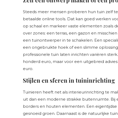
Zelf een ontwerp maken of een pro
Steeds meer mensen proberen hun tuin zelf te 
betaalde online tools. Dat kan goed werken vo
op schaal en markeer vaste elementen zoals 
over zones: een terras, een gazon en misschie
een tuinontwerper in te schakelen. Een specialist
een ongebruikte hoek of een slimme oplossing
professionele tuin laten inrichten variëren ster
honderd euro, maar voor een uitgebreid advies
euro.
Stijlen en sferen in tuininrichting
Tuinieren heeft net als interieurinrichting te ma
uit dan een moderne strakke buitenruimte. Bij
borders en houten elementen. Een eigentijdse tui
gesnoeid groen. Daarnaast is de natuurlijke tu