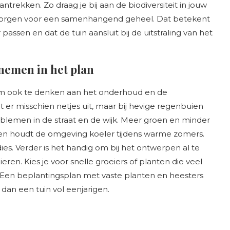
antrekken. Zo draag je bij aan de biodiversiteit in jouw
m te zorgen voor een samenhangend geheel. Dat betekent
passen en dat de tuin aansluit bij de uitstraling van het
emen in het plan
g om ook te denken aan het onderhoud en de
et er misschien netjes uit, maar bij hevige regenbuien
blemen in de straat en de wijk. Meer groen en minder
 en houdt de omgeving koeler tijdens warme zomers.
es. Verder is het handig om bij het ontwerpen al te
eren. Kies je voor snelle groeiers of planten die veel
t. Een beplantingsplan met vaste planten en heesters
dan een tuin vol eenjarigen.