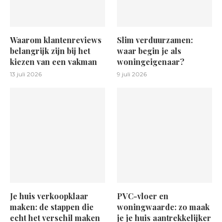
Waarom klantenreviews
Slim verduurzamen:
belangrijk zijn bij het
waar begin je als
kiezen van een vakman
woningeigenaar?
13 juli 2026
9 juli 2026
Je huis verkoopklaar
PVC-vloer en
maken: de stappen die
woningwaarde: zo maak
echt het verschil maken
je je huis aantrekkelijker