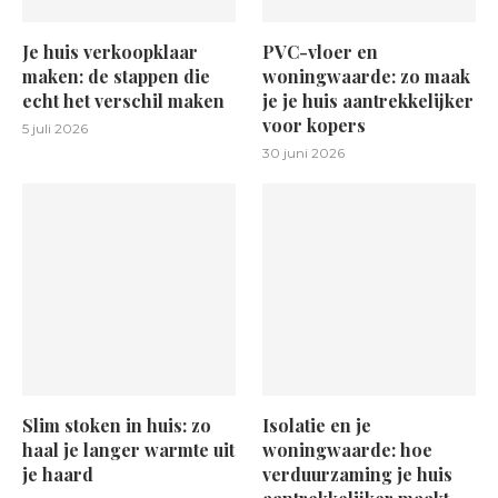
Je huis verkoopklaar
PVC-vloer en
maken: de stappen die
woningwaarde: zo maak
echt het verschil maken
je je huis aantrekkelijker
voor kopers
5 juli 2026
30 juni 2026
Slim stoken in huis: zo
Isolatie en je
haal je langer warmte uit
woningwaarde: hoe
je haard
verduurzaming je huis