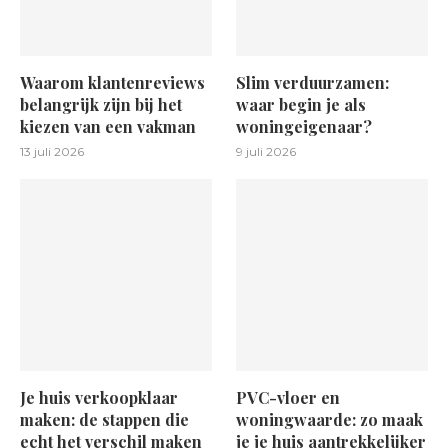
Waarom klantenreviews
Slim verduurzamen:
belangrijk zijn bij het
waar begin je als
kiezen van een vakman
woningeigenaar?
13 juli 2026
9 juli 2026
Je huis verkoopklaar
PVC-vloer en
maken: de stappen die
woningwaarde: zo maak
echt het verschil maken
je je huis aantrekkelijker