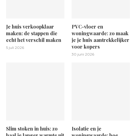
Je huis verkoopklaar
PVC-vloer en
maken: de stappen die
woningwaarde: zo maak
echt het verschil maken
je je huis aantrekkelijker
voor kopers
5 juli 2026
30 juni 2026
Slim stoken in huis: zo
Isolatie en je
haal je langer warmte uit
woningwaarde: hoe