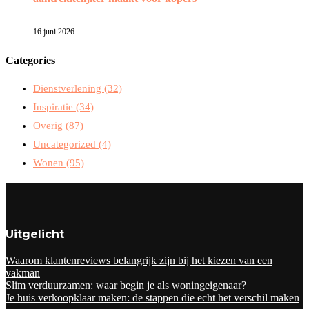
16 juni 2026
Categories
Dienstverlening
(32)
Inspiratie
(34)
Overig
(87)
Uncategorized
(4)
Wonen
(95)
Uitgelicht
Waarom klantenreviews belangrijk zijn bij het kiezen van een
vakman
Slim verduurzamen: waar begin je als woningeigenaar?
Je huis verkoopklaar maken: de stappen die echt het verschil maken