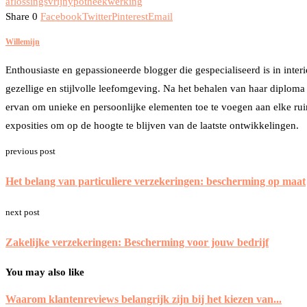
aflossingsvrij
hypotheek
werking
Share
0
Facebook
Twitter
Pinterest
Email
Willemijn
Enthousiaste en gepassioneerde blogger die gespecialiseerd is in interi
gezellige en stijlvolle leefomgeving. Na het behalen van haar diploma 
ervan om unieke en persoonlijke elementen toe te voegen aan elke ruim
exposities om op de hoogte te blijven van de laatste ontwikkelingen.
previous post
Het belang van particuliere verzekeringen: bescherming op maat
next post
Zakelijke verzekeringen: Bescherming voor jouw bedrijf
You may also like
Waarom klantenreviews belangrijk zijn bij het kiezen van...