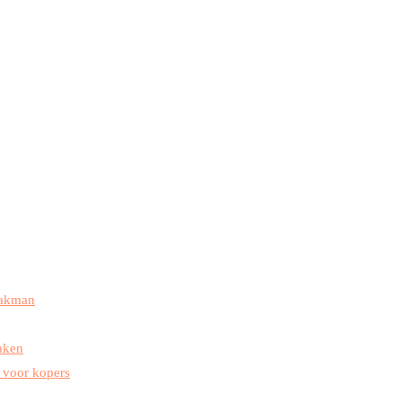
vakman
maken
 voor kopers